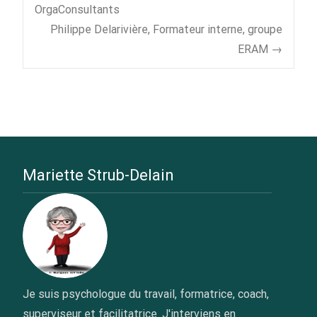
Post
méthodes qu’elle m’a
OrgaConsultants
enseignée tant dans le
Philippe Delarivière, Formateur interne, groupe
navigation
milieu professionnel que
le cercle privé. Mariette
ERAM
→
propose des méthodes
de formation
interactives et
dynamiques qui
permettent
rapidement…
Mariette Strub-Delain
Je suis psychologue du travail, formatrice, coach,
superviseur et facilitatrice. J'interviens en