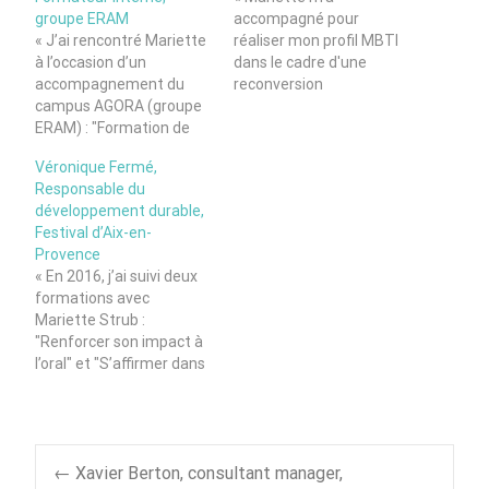
groupe ERAM
accompagné pour
« J’ai rencontré Mariette
réaliser mon profil MBTI
à l’occasion d’un
dans le cadre d'une
accompagnement du
reconversion
campus AGORA (groupe
professionnelle. Mieux
ERAM) : "Formation de
me connaître a été
formateur", "ateliers de
important dans cette
Véronique Fermé,
préparation de projets et
démarche et l'expérience
Responsable du
de supports
de Mariette comme
développement durable,
pédagogiques",
psychologue m'a rassuré.
Festival d’Aix-en-
"Animation d’un
Elle a su démystifier
Provence
séminaire de l’équipe des
l'outil, le rendre
« En 2016, j’ai suivi deux
formateurs". J’ai travaillé
accessible pour en tirer
formations avec
et côtoyé plusieurs
un maximum. Mariette a
Mariette Strub :
formateurs et coach !
été non seulement…
"Renforcer son impact à
Mariette fait partie de
l’oral" et "S’affirmer dans
ces personnes qui ne
ses relations
pensent pas à…
professionnelles".
J’utilise encore
aujourd’hui
←
Xavier Berton, consultant manager,
régulièrement les